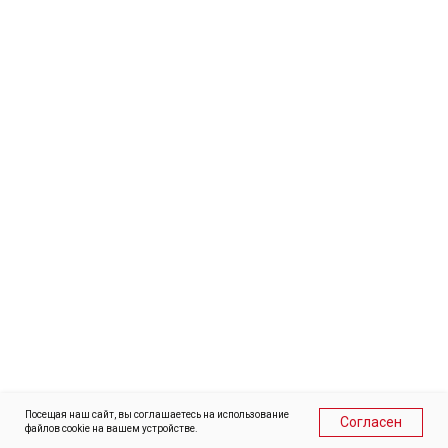
© Центр развития туризма и гостеприимства
Ивановской области
Наверх
В оформлении страниц сайта использованы фотографии
Александра Хазова, Варвары Гертье, Александра
Бормотина, Сергея Шандина и Андрея Сафонова.
Посещая наш сайт, вы соглашаетесь на использование
Согласен
файлов cookie на вашем устройстве.