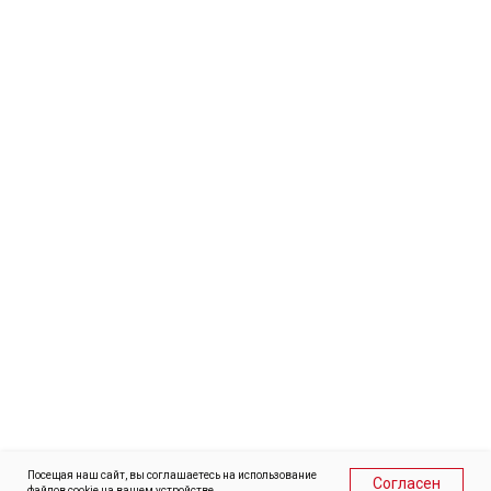
© Центр развития туризма и гостеприимства
Ивановской области
Наверх
В оформлении страниц сайта использованы фотографии
Александра Хазова, Варвары Гертье, Александра
Бормотина, Сергея Шандина и Андрея Сафонова.
Посещая наш сайт, вы соглашаетесь на использование
Согласен
файлов cookie на вашем устройстве.