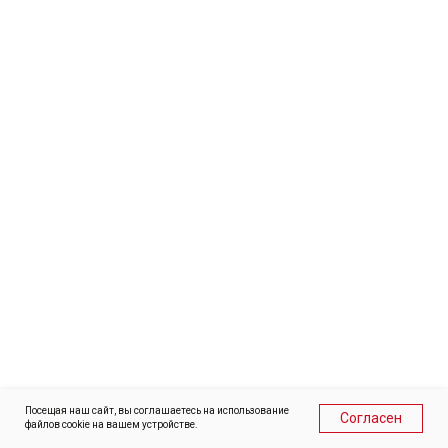
❷
Ивановская область, село Ново-Талицы, ул.
Цветаева, д.63
Посещая наш сайт, вы соглашаетесь на использование
Согласен
файлов cookie на вашем устройстве.